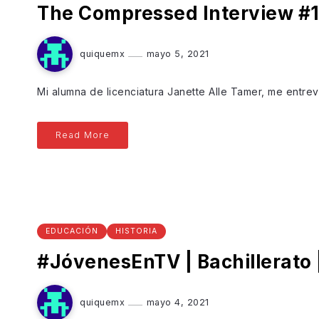
The Compressed Interview #1
quiquemx
mayo 5, 2021
Mi alumna de licenciatura Janette Alle Tamer, me entrevi
Read More
EDUCACIÓN
HISTORIA
#JóvenesEnTV​ | Bachillerato
quiquemx
mayo 4, 2021