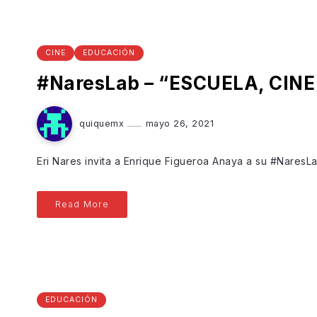
CINE
EDUCACIÓN
#NaresLab – “ESCUELA, CINE
quiquemx
mayo 26, 2021
Eri Nares invita a Enrique Figueroa Anaya a su #NaresLa
Read More
EDUCACIÓN