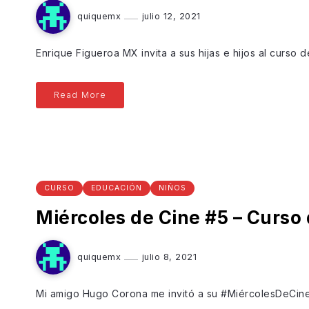
quiquemx
julio 12, 2021
Enrique Figueroa MX invita a sus hijas e hijos al curso 
Read More
CURSO
EDUCACIÓN
NIÑOS
Miércoles de Cine #5 – Curso 
quiquemx
julio 8, 2021
Mi amigo Hugo Corona me invitó a su #MiércolesDeCine, 