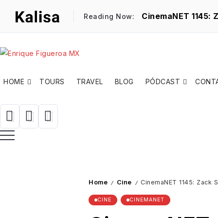
Reading Now:
Hot Items
Charlas al calor del café
Pantalla y Memoria
Cinem
HOME
TOURS
TRAVEL
BLOG
PÓDCAST
CONT
Home
Cine
CinemaNET 1145: Zack Sn
/
/
CINE
CINEMANET