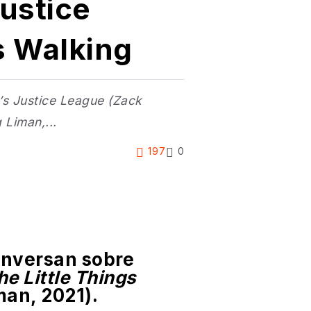
ustice
s Walking
’s Justice League (Zack
 Liman,...
197
0
onversan sobre
he Little Things
an, 2021).