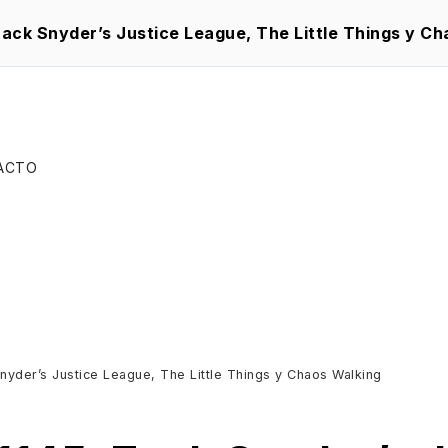
aNET 1274: Rumbo al Óscar 2023
ACTO
yder’s Justice League, The Little Things y Chaos Walking