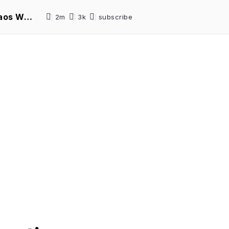
CinemaNET 1145: Zack Snyder’s Justice League, The Little Things y Chaos Walking
2m
3k
subscribe