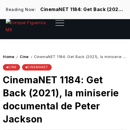
Hot Items
Charlas al calor del café
Pa
CinemaNET 1184: Get Back (2021), la miniserie documental de Peter Jackson
Reading Now:
Home
Cine
CinemaNET 1184: Get Back (2021), la miniserie documental de Peter Jackson
/
/
CINE
CINEMANET
CinemaNET 1184: Get
Back (2021), la miniserie
documental de Peter
Jackson