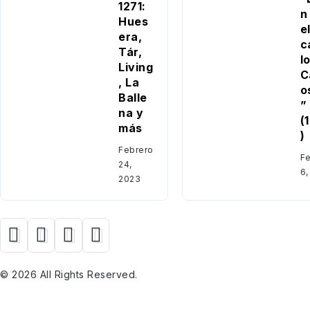
1271:
n 
Hues
e
era,
c
Tár,
l
Living
C
, La
o
Balle
”
na y
(
más
)
Febrero
Fe
24,
6,
2023
© 2026 All Rights Reserved.