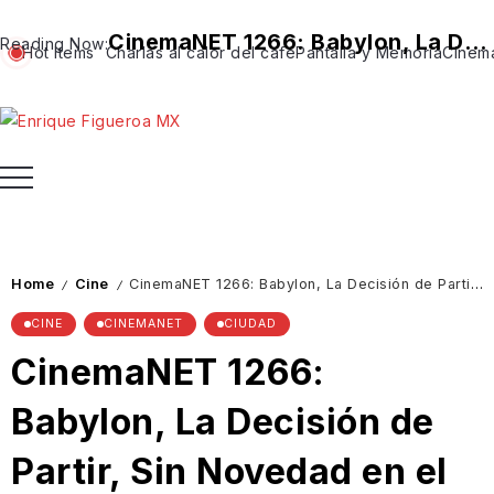
CinemaNET 1266: Babylon, La Decisión de Partir, Sin Novedad en el Frente y más
Reading Now:
Hot Items
Charlas al calor del café
Pantalla y Memoria
Cinem
Home
Cine
CinemaNET 1266: Babylon, La Decisión de Partir, Sin Novedad en el Frente y más
/
/
CINE
CINEMANET
CIUDAD
CinemaNET 1266:
Babylon, La Decisión de
Partir, Sin Novedad en el