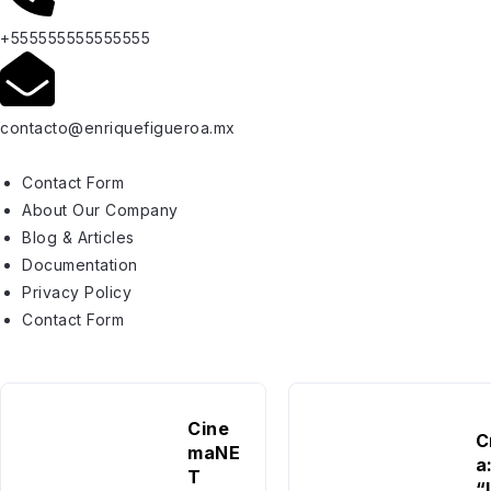
+555555555555555
contacto@enriquefigueroa.mx
Contact Form
About Our Company
Blog & Articles
Documentation
Privacy Policy
Contact Form
Cine
C
maNE
a
T
“