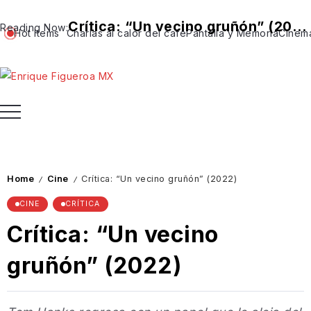
Crítica: “Un vecino gruñón” (2022)
Reading Now:
Hot Items
Charlas al calor del café
Pantalla y Memoria
Cinem
Home
Cine
Crítica: “Un vecino gruñón” (2022)
/
/
CINE
CRÍTICA
Crítica: “Un vecino
gruñón” (2022)