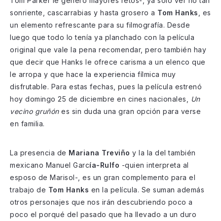
Tom Parker le generó mayores retos-, ya solo ver no tan
sonriente, cascarrabias y hasta grosero a
Tom Hanks
, es
un elemento refrescante para su filmografía. Desde
luego que todo lo tenía ya planchado con la película
original que vale la pena recomendar, pero también hay
que decir que Hanks le ofrece carisma a un elenco que
le arropa y que hace la experiencia fílmica muy
disfrutable. Para estas fechas, pues la película estrenó
hoy domingo 25 de diciembre en cines nacionales,
Un
vecino gruñón
es sin duda una gran opción para verse
en familia.
La presencia de
Mariana Treviño
y la la del también
mexicano Manuel Garc
ía-Rulfo
-quien interpreta al
esposo de Marisol-, es un gran complemento para el
trabajo de
Tom Hanks
en la película. Se suman además
otros personajes que nos irán descubriendo poco a
poco el porqué del pasado que ha llevado a un duro