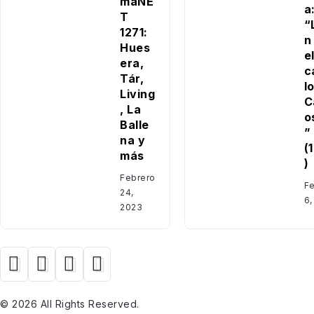
maNE
a
T
“
1271:
n 
Hues
e
era,
c
Tár,
l
Living
C
, La
o
Balle
”
na y
(
más
)
Febrero
Fe
24,
6,
2023
© 2026 All Rights Reserved.