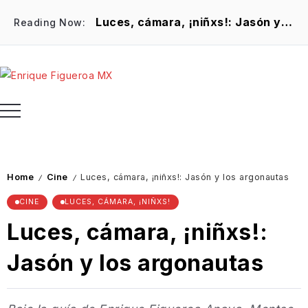
Luces, cámara, ¡niñxs!: Jasón y los argonautas
Reading Now:
Hot Items
Charlas al calor del café
Home
Cine
Luces, cámara, ¡niñxs!: Jasón y los argonautas
/
/
CINE
LUCES, CÁMARA, ¡NIÑXS!
Luces, cámara, ¡niñxs!:
Jasón y los argonautas