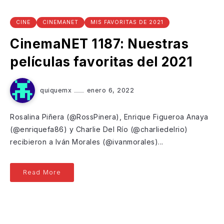
CINE
CINEMANET
MIS FAVORITAS DE 2021
CinemaNET 1187: Nuestras
películas favoritas del 2021
quiquemx
enero 6, 2022
Rosalina Piñera (@RossPinera), Enrique Figueroa Anaya
(@enriquefa86) y Charlie Del Río (@charliedelrio)
recibieron a Iván Morales (@ivanmorales)...
Read More