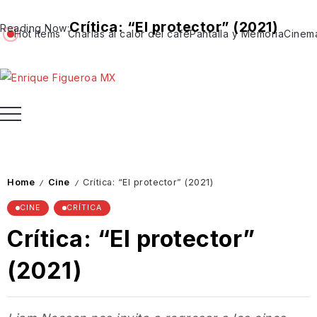
Crítica: “El protector” (2021)
Reading Now:
Hot Items
Charlas al calor del café
Pantalla y Memoria
Cinem
Home
Cine
Crítica: “El protector” (2021)
/
/
CINE
CRÍTICA
Crítica: “El protector”
(2021)