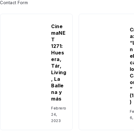
Contact Form
Cine
C
maNE
a
T
“
1271:
n 
Hues
e
era,
c
Tár,
l
Living
C
, La
o
Balle
”
na y
(
más
)
Febrero
Fe
24,
6,
2023